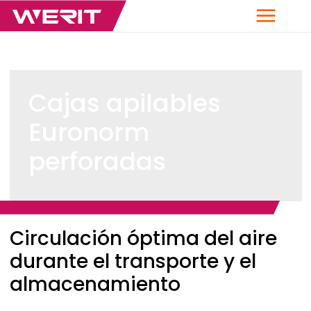
Menú
Cajas apilables
Euronorm
perforadas
Breadcrumb
Circulación óptima del aire
durante el transporte y el
almacenamiento