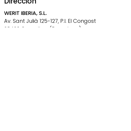
Dirección
WERIT
IBERIA, S.L.
Av. Sant Julià 125-127, P.I. El Congost
08403 Granollers (Barcelona)
España
Tel. +34 938 402 256
info@werit.eu
Síguenos en
Social Footer
© 2026 WERIT Kunststoffwerke W. Schneider GmbH &
Co. KG
Footer menu
Aviso legal
Política de privacidad
CGC