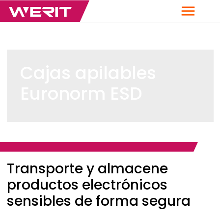
Menú
Cajas apilables
Euronorm ESD
Breadcrumb
Transporte y almacene
productos electrónicos
sensibles de forma segura