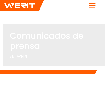
Menú
Comunicados de
prensa
de
WERIT
Breadcrumb