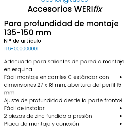
Accesorios
WERI
fix
Para profundidad de montaje
135-150 mm
N.º de artículo
N
116-000000001
1
Adecuado para salientes de pared o montaje
A
en esquina
e
Fácil montaje en carriles C estándar con
F
dimensiones 27 x 18 mm, abertura del perfil 15
d
mm
Ajuste de profundidad desde la parte frontal
A
Fácil de instalar
F
2 piezas de zinc fundido a presión
2
Placa de montaje y conexión
P