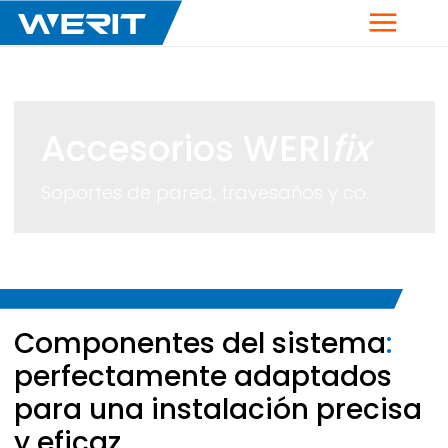
Menú
Accesorios
WERI
fix
Soportes de pared, travesaños y co.
Breadcrumb
Componentes del sistema
:
perfectamente adaptados
para una instalación precisa
y eficaz