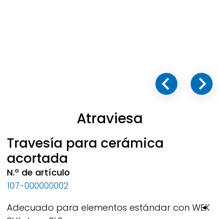
Atraviesa
Travesía para cerámica
acortada
N.º de artículo
N
107-000000002
1
Adecuado para elementos estándar con WEK
M