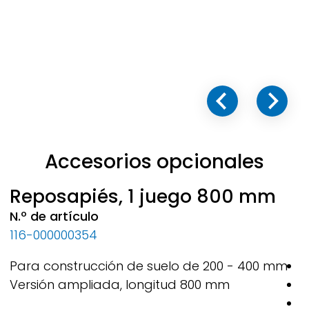
Accesorios opcionales
Reposapiés, 1 juego 800 mm
N.º de artículo
N
116-000000354
1
Para construcción de suelo de 200 - 400 mm
P
Versión ampliada, longitud 800 mm
E
I