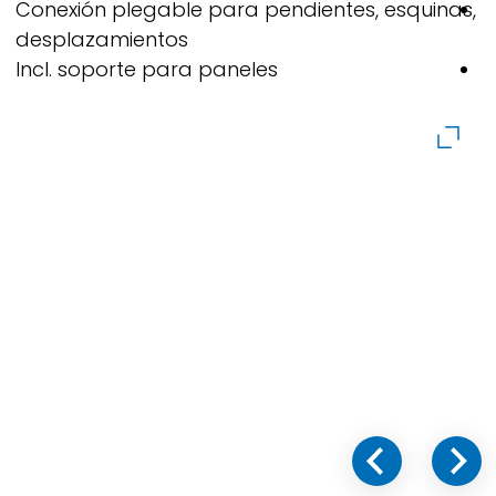
Conexión plegable para pendientes, esquinas,
C
desplazamientos
d
Incl. soporte para paneles
I