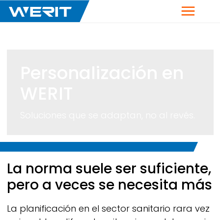
Menú
Personalización en
WERIT
Soluciones que se adaptan, no al revés.
Breadcrumb
La norma suele ser suficiente,
pero a veces se necesita más
La planificación en el sector sanitario rara vez