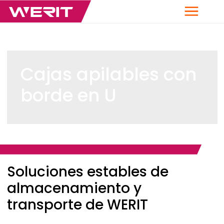
Menú
Cajas apilables con
borde en U
Breadcrumb
Soluciones estables de
almacenamiento y
transporte de
WERIT