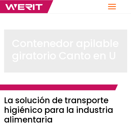
Menú
Contenedor apilable
giratorio Canto en U
Breadcrumb
La solución de transporte
higiénico para la industria
alimentaria