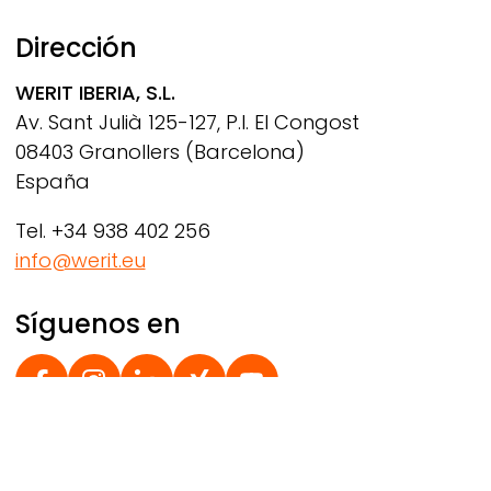
Dirección
WERIT
IBERIA, S.L.
Av. Sant Julià 125-127, P.I. El Congost
08403 Granollers (Barcelona)
España
Tel. +34 938 402 256
info@werit.eu
Síguenos en
Social Footer
© 2026 WERIT Kunststoffwerke W. Schneider GmbH &
Co. KG