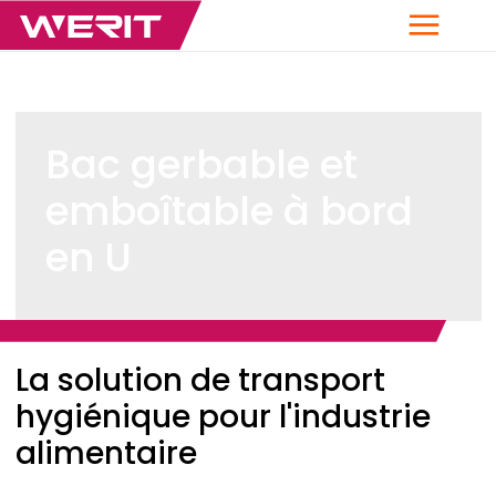
Menu
Bac gerbable et
emboîtable à bord
en U
Breadcrumb
La solution de transport
hygiénique pour l'industrie
alimentaire