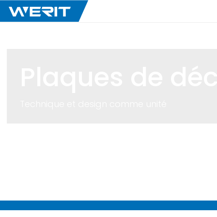
Plaques de dé
Technique et design comme unité