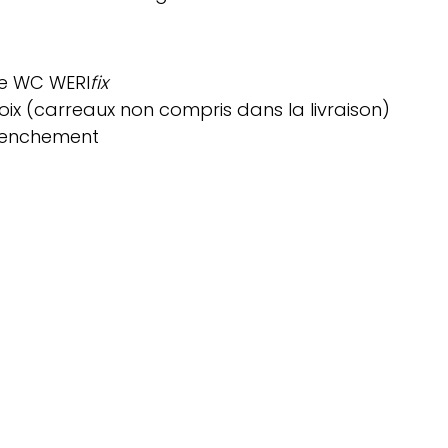
de WC
WERI
fix
oix (carreaux non compris dans la livraison)
clenchement