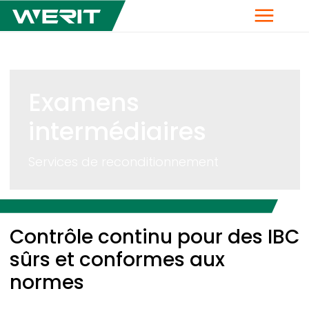
Menu
Examens
intermédiaires
Services de reconditionnement
Breadcrumb
Contrôle continu pour des IBC
sûrs et conformes aux
normes