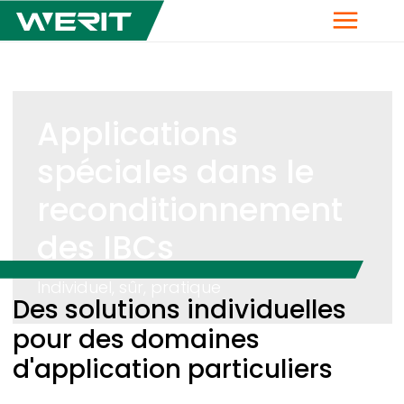
Menu
Applications
spéciales dans le
reconditionnement
des IBCs
Individuel, sûr, pratique
Breadcrumb
Des solutions individuelles
pour des domaines
d'application particuliers