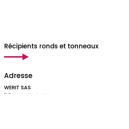
Récipients ronds et tonneaux
Adresse
WERIT
SAS
7 Rue de l‘Industrie
67162 Wissembourg
France
Tél.: +33 3 88 54 10 20