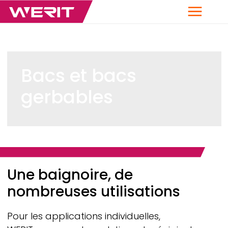
Menu
Bacs et bacs
gerbables
Breadcrumb
Une baignoire, de
nombreuses utilisations
Pour les applications individuelles,