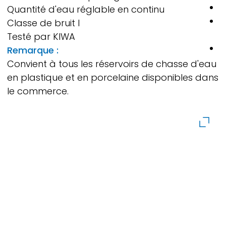
U
Quantité d'eau réglable en continu
S
Classe de bruit I
p
Testé par KIWA
U
Remarque :
R
Convient à tous les réservoirs de chasse d'eau
D
en plastique et en porcelaine disponibles dans
l
le commerce.