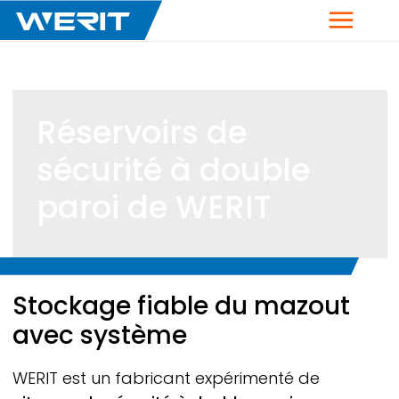
Menu
Réservoirs de
sécurité à double
paroi de
WERIT
Breadcrumb
Stockage fiable du mazout
avec système
WERIT
est un fabricant expérimenté de