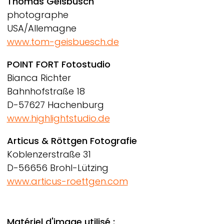
Thomas Geisbüsch
photographe
USA/Allemagne
www.tom-geisbuesch.de
POINT FORT Fotostudio
Bianca Richter
Bahnhofstraße 18
D-57627 Hachenburg
www.highlightstudio.de
Articus & Röttgen Fotografie
Koblenzerstraße 31
D-56656 Brohl-Lützing
www.articus-roettgen.com
Matériel d'image utilisé :