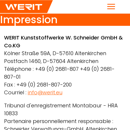
Menu
Impression
Breadcrumb
WERIT
Kunststoffwerke W. Schneider GmbH &
Co.KG
Kölner Straße 59A, D-57610 Altenkirchen
Postfach 1460, D-57604 Altenkirchen
Téléphone : +49 (0) 2681-807 +49 (0) 2681-
807-01
Fax : +49 (0) 2681-807-200
Courriel :
info@werit.eu
Tribunal d'enregistrement Montabaur - HRA
10833
Partenaire personnellement responsable :
Schneider Verwaltungs-GmbH, Altenkirchen