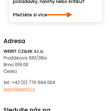
požadavky, návrhy nebo kritiku?
Přečtěte si více
Adresa
WERIT
CZ&SK s.r.o.
Pražákova 661/36a
Brno 619 00
Česko
tel.: +42 (0) 770 694 004
werit@werit.cz
Sledujte nás na