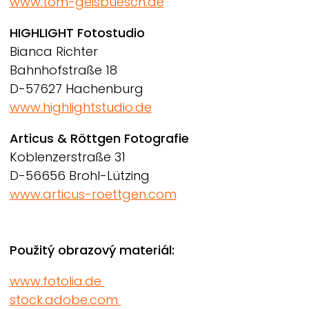
www.tom-geisbuesch.de
HIGHLIGHT Fotostudio
Bianca Richter
Bahnhofstraße 18
D-57627 Hachenburg
www.highlightstudio.de
Articus & Röttgen Fotografie
Koblenzerstraße 31
D-56656 Brohl-Lützing
www.articus-roettgen.com
Použitý obrazový materiál:
www.fotolia.de
stock.adobe.com