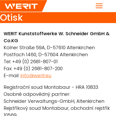
Menu
Otisk
Breadcrumb
WERIT
Kunststoffwerke W. Schneider GmbH &
Co.KG
Kölner Straße 59A, D-57610 Altenkirchen
Postfach 1460, D-57604 Altenkirchen
Tel: +49 (0) 2681-807-01
Fax: +49 (0) 2681-807-200
E-mail:
info@werit.eu
Registrační soud Montabaur - HRA 10833
Osobně odpovědný partner:
Schneider Verwaltungs-GmbH, Altenkirchen
Rejstříkový soud Montabaur, obchodní rejstřík
10569