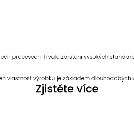
šech procesech. Trvalé zajištění vysokých standard
en vlastnost výrobku: je základem dlouhodobých vz
Zjistěte více