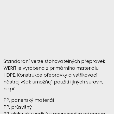
Standardní verze stohovatelných přepravek
WERIT
je vyrobena z primárního materiálu
HDPE. Konstrukce přepravky a vstřikovací
nástroj však umožňují použití i jiných surovin,
např:
PP, panenský materiál
PP, průsvitný
PP, elektricky vodivý s povrchovým odporem