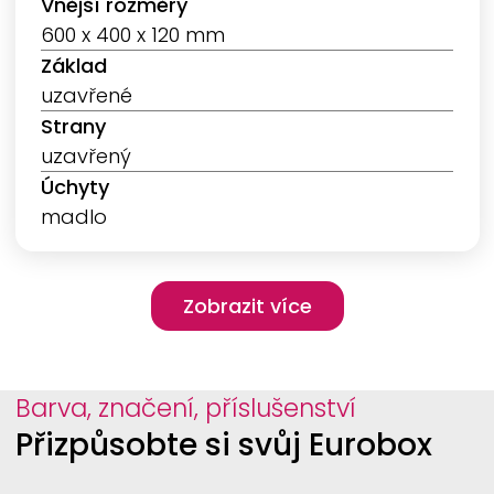
Vnější rozměry
600 x 400 x 120 mm
Základ
uzavřené
Strany
uzavřený
Úchyty
madlo
Pagination
Zobrazit více
Zobrazit více
Barva, značení, příslušenství
Přizpůsobte si svůj Eurobox