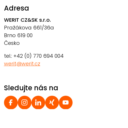
Adresa
WERIT
CZ&SK s.r.o.
Pražákova 661/36a
Brno 619 00
Česko
tel.: +42 (0) 770 694 004
werit@werit.cz
Sledujte nás na
Social Footer
© 2026 WERIT Kunststoffwerke W. Schneider GmbH &
Co. KG