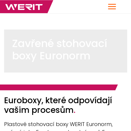
Menu
Zavřené stohovací
boxy Euronorm
Breadcrumb
Euroboxy, které odpovídají
vašim procesům
.
Plastové stohovací boxy
WERIT
Euronorm,