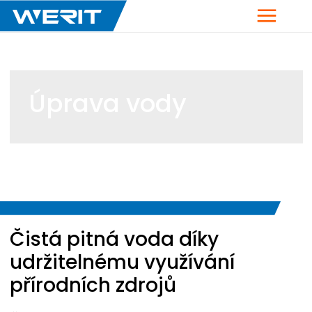
Menu
Úprava vody
Breadcrumb
Čistá pitná voda díky
udržitelnému využívání
přírodních zdrojů