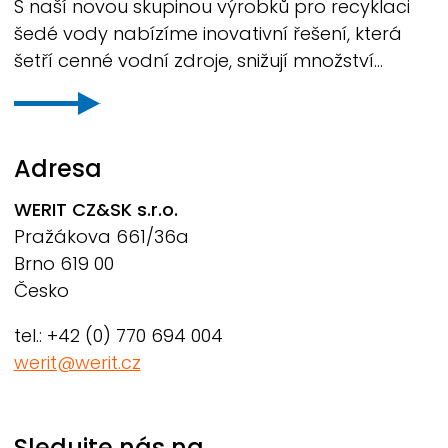
S naší novou skupinou výrobků pro recyklaci
šedé vody nabízíme inovativní řešení, která
šetří cenné vodní zdroje, snižují množství...
Adresa
WERIT
CZ&SK s.r.o.
Pražákova 661/36a
Brno 619 00
Česko
tel.: +42 (0) 770 694 004
werit@werit.cz
Sledujte nás na