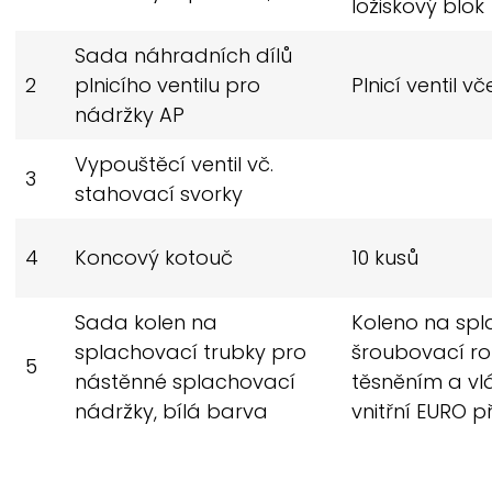
ložiskový blok
Sada náhradních dílů
2
plnicího ventilu pro
Plnicí ventil v
nádržky AP
Vypouštěcí ventil vč.
3
stahovací svorky
4
Koncový kotouč
10 kusů
Sada kolen na
Koleno na spl
splachovací trubky pro
šroubovací ro
5
nástěnné splachovací
těsněním a vl
nádržky, bílá barva
vnitřní EURO p