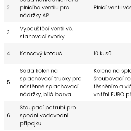
2
plnicího ventilu pro
Plnicí ventil v
nádržky AP
Vypouštěcí ventil vč.
3
stahovací svorky
4
Koncový kotouč
10 kusů
Sada kolen na
Koleno na spl
splachovací trubky pro
šroubovací ro
5
nástěnné splachovací
těsněním a vl
nádržky, bílá barva
vnitřní EURO p
Stoupací potrubí pro
6
spodní vodovodní
přípojku