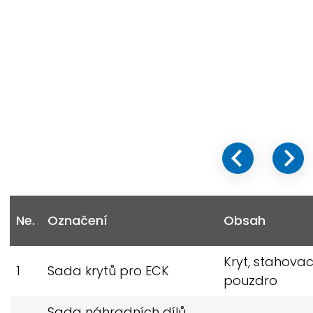
Ne.
Označení
Obsah
Kryt, stahovací
1
Sada krytů pro ECK
pouzdro
Sada náhradních dílů