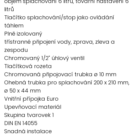
objem splachování 6 litrů, tovární nastavení 6
litrů
Tlačítko splachování/stop jako ovládání
táhlem
Plně izolovaný
třístranné připojení vody, zprava, zleva a
zespodu
Chromovaný 1/2" úhlový ventil
Tlačítková rozeta
Chromovaná připojovací trubka ø 10 mm
Ohebná trubka pro splachování 200 x 210 mm,
ø 50 x 44 mm
Vnitřní přípojka Euro
Upevňovací materiál
Skupina tvarovek 1
DIN EN 14055
Snadná instalace