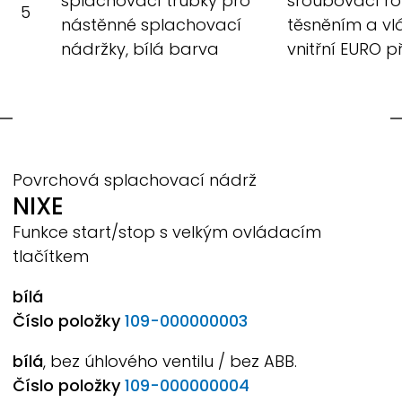
splachovací trubky pro
šroubovací ro
5
nástěnné splachovací
těsněním a vl
nádržky, bílá barva
vnitřní EURO p
Povrchová splachovací nádrž
NIXE
Funkce start/stop s velkým ovládacím
tlačítkem
bílá
Číslo položky
109-000000003
bílá
, bez úhlového ventilu / bez ABB.
Číslo položky
109-000000004