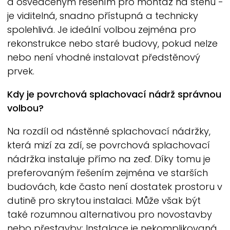
a osvědčeným řešením pro montáž na stěnu -
je viditelná, snadno přístupná a technicky
spolehlivá. Je ideální volbou zejména pro
rekonstrukce nebo staré budovy, pokud nelze
nebo není vhodné instalovat předstěnový
prvek.
Kdy je povrchová splachovací nádrž správnou
volbou?
Na rozdíl od nástěnné splachovací nádržky,
která mizí za zdí, se povrchová splachovací
nádržka instaluje přímo na zeď. Díky tomu je
preferovaným řešením zejména ve starších
budovách, kde často není dostatek prostoru v
dutině pro skrytou instalaci. Může však být
také rozumnou alternativou pro novostavby
nebo přestavby: Instalace je nekomplikovaná