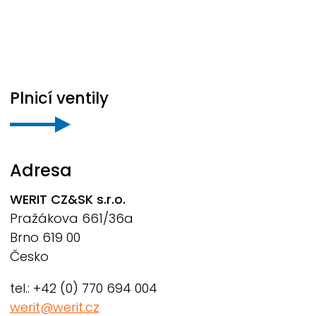
Plnicí ventily
Adresa
WERIT
CZ&SK s.r.o.
Pražákova 661/36a
Brno 619 00
Česko
tel.: +42 (0) 770 694 004
werit@werit.cz