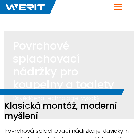
Menu
Povrchové
splachovací
nádržky pro
koupelny a toalety
Osvědčená technologie, vysoký
Breadcrumb
Klasická montáž, moderní
standard kvality
myšlení
Povrchová splachovací nádržka je klasickým