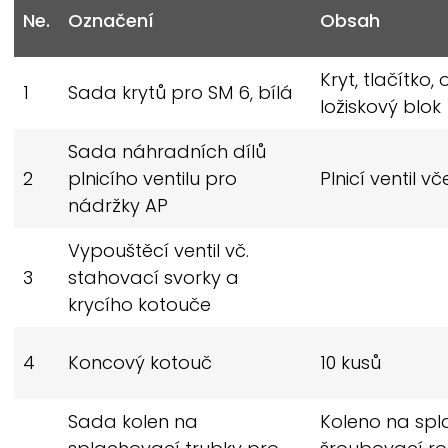
Ne.
Označení
Obsah
Kryt, tlačítko,
1
Sada krytů pro SM 6, bílá
ložiskový blok
Sada náhradních dílů
2
plnicího ventilu pro
Plnicí ventil v
nádržky AP
Vypouštěcí ventil vč.
3
stahovací svorky a
krycího kotouče
4
Koncový kotouč
10 kusů
Sada kolen na
Koleno na spl