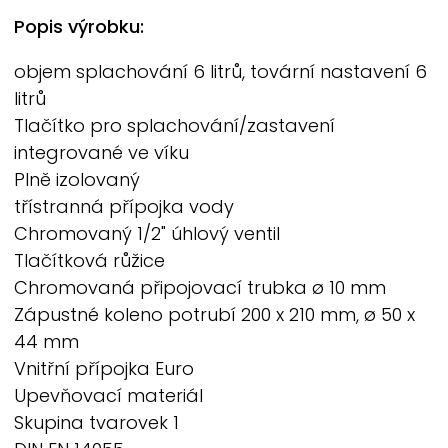
Popis výrobku:
objem splachování 6 litrů, tovární nastavení 6
litrů
Tlačítko pro splachování/zastavení
integrované ve víku
Plně izolovaný
třístranná přípojka vody
Chromovaný 1/2" úhlový ventil
Tlačítková růžice
Chromovaná připojovací trubka ø 10 mm
Zápustné koleno potrubí 200 x 210 mm, ø 50 x
44 mm
Vnitřní přípojka Euro
Upevňovací materiál
Skupina tvarovek 1