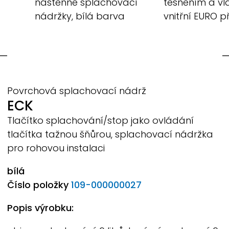
nástěnné splachovací
těsněním a vl
nádržky, bílá barva
vnitřní EURO p
Povrchová splachovací nádrž
ECK
Tlačítko splachování/stop jako ovládání
tlačítka tažnou šňůrou, splachovací nádržka
pro rohovou instalaci
bílá
Číslo položky
109-000000027
Popis výrobku: