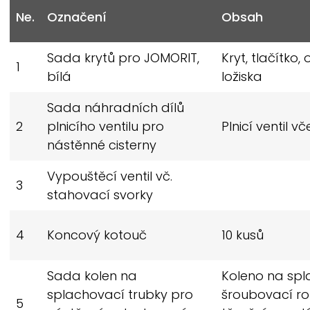
Ne.
Označení
Obsah
Sada krytů pro
JOMORIT,
Kryt, tlačítko
1
bílá
ložiska
Sada náhradních dílů
2
plnicího ventilu pro
Plnicí ventil v
nástěnné cisterny
Vypouštěcí ventil vč.
3
stahovací svorky
4
Koncový kotouč
10 kusů
Sada kolen na
Koleno na spl
splachovací trubky pro
šroubovací ro
5