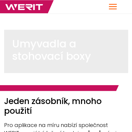
Menu
Umyvadla a
stohovací boxy
Breadcrumb
Jeden zásobník, mnoho
použití
Pro aplikace na míru nabízí společnost