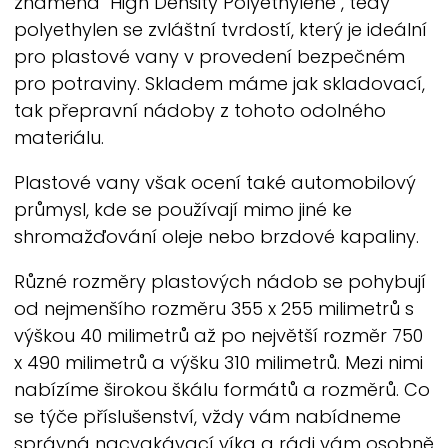
znamená "High Density Polyethylene", tedy
polyethylen se zvláštní tvrdostí, který je ideální
pro plastové vany v provedení bezpečném
pro potraviny. Skladem máme jak skladovací,
tak přepravní nádoby z tohoto odolného
materiálu.
Plastové vany však ocení také automobilový
průmysl, kde se používají mimo jiné ke
shromažďování oleje nebo brzdové kapaliny.
Různé rozměry plastových nádob se pohybují
od nejmenšího rozměru 355 x 255 milimetrů s
výškou 40 milimetrů až po největší rozměr 750
x 490 milimetrů a výšku 310 milimetrů. Mezi nimi
nabízíme širokou škálu formátů a rozměrů. Co
se týče příslušenství, vždy vám nabídneme
správná nacvakávací víka a rádi vám osobně