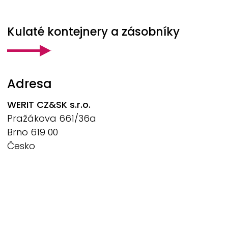
Kulaté kontejnery a zásobníky
Adresa
WERIT
CZ&SK s.r.o.
Pražákova 661/36a
Brno 619 00
Česko
tel.: +42 (0) 770 694 004
werit@werit.cz
Sledujte nás na