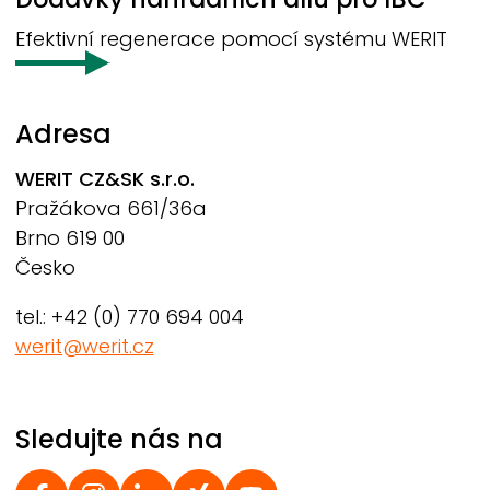
Efektivní regenerace pomocí systému
WERIT
Adresa
WERIT
CZ&SK s.r.o.
Pražákova 661/36a
Brno 619 00
Česko
tel.: +42 (0) 770 694 004
werit@werit.cz
Sledujte nás na
Social Footer