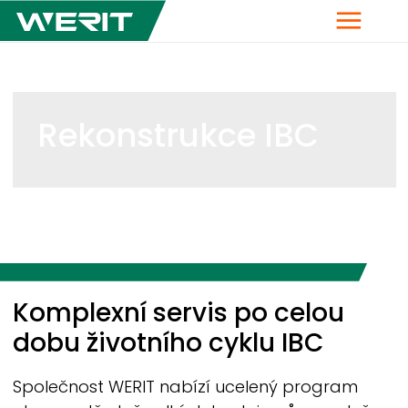
Menu
Rekonstrukce IBC
Breadcrumb
Komplexní servis po celou
dobu životního cyklu IBC
Společnost
WERIT
nabízí ucelený program