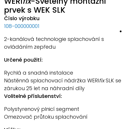
WERI
fix
-
Světelný montážní
prvek s WEK
SLK
Č
Číslo výrobku
1
108-000000001
V
2-kanálová technologie splachování s
V
ovládáním zepředu
7
Určené použití:
Š
4
Rychlá a snadná instalace
Nástěnná splachovací nádržka
WERI
fix
SLK se
H
zárukou 25 let na náhradní díly
1
Volitelné příslušenství:
Polystyrenový plnicí segment
Omezovač průtoku splachování