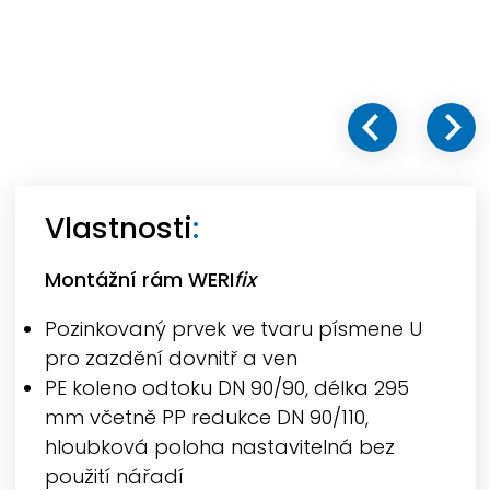
Vlastnosti
:
Montážní rám
WERI
fix
Pozinkovaný prvek ve tvaru písmene U
pro zazdění dovnitř a ven
PE koleno odtoku DN 90/90, délka 295
mm včetně PP redukce DN 90/110,
hloubková poloha nastavitelná bez
použití nářadí