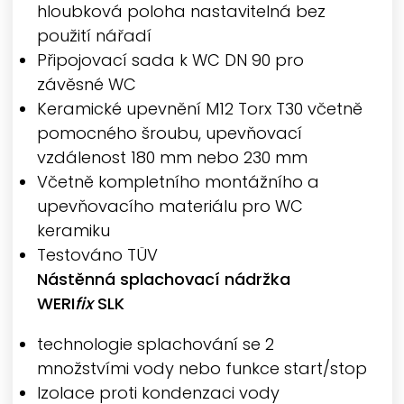
hloubková poloha nastavitelná bez
použití nářadí
Připojovací sada k WC DN 90 pro
závěsné WC
Keramické upevnění M12 Torx T30 včetně
pomocného šroubu, upevňovací
vzdálenost 180 mm nebo 230 mm
Včetně kompletního montážního a
upevňovacího materiálu pro WC
keramiku
Testováno TÜV
Nástěnná splachovací nádržka
WERI
fix
SLK
technologie splachování se 2
množstvími vody nebo funkce start/stop
Izolace proti kondenzaci vody