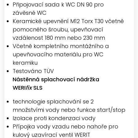
Připojovací sada k WC DN 90 pro
závěsné WC
Keramické upevnění M12 Torx T30 včetně
pomocného šroubu, upevňovací
vzdálenost 180 mm nebo 230 mm
Včetně kompletního montážního a
upevňovacího materiálu pro WC
keramiku
Testováno TÜV
Nástěnná splachovací nádržka
WERI
fix
SLS
technologie splachování se 2
množstvími vody nebo funkce start/stop
Izolace proti kondenzaci vody
Přípojka vody vzadu nebo nahoře pro
kulový uzavírací ventil
WERIT