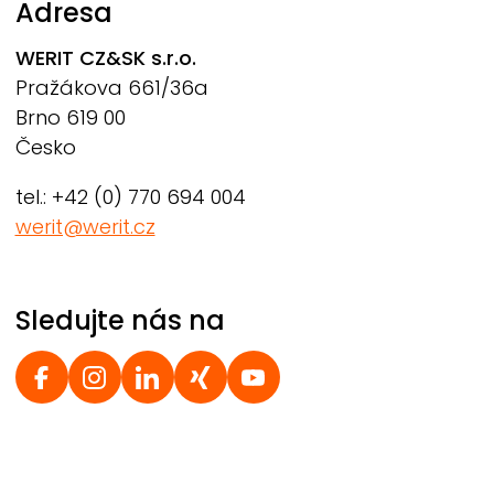
Adresa
WERIT
CZ&SK s.r.o.
Pražákova 661/36a
Brno 619 00
Česko
tel.: +42 (0) 770 694 004
werit@werit.cz
Sledujte nás na
Social Footer
© 2026 WERIT Kunststoffwerke W. Schneider GmbH &
Co. KG