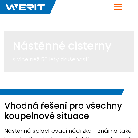
Menu
Nástěnné cisterny
s více než 50 lety zkušeností
Breadcrumb
Vhodná řešení pro všechny
koupelnové situace
Nástěnná splachovací nádržka - známá také