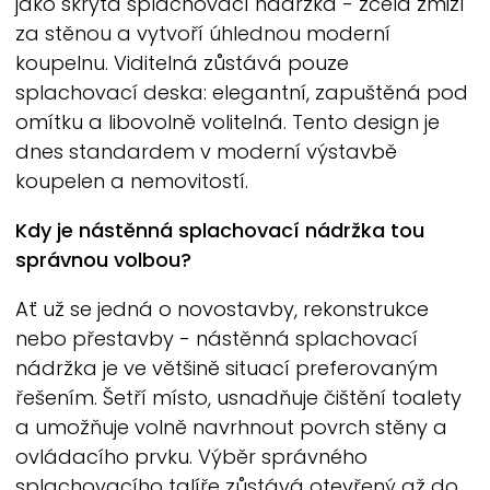
jako skrytá splachovací nádržka - zcela zmizí
za stěnou a vytvoří úhlednou moderní
koupelnu. Viditelná zůstává pouze
splachovací deska: elegantní, zapuštěná pod
omítku a libovolně volitelná. Tento design je
dnes standardem v moderní výstavbě
koupelen a nemovitostí.
Kdy je nástěnná splachovací nádržka tou
správnou volbou?
Ať už se jedná o novostavby, rekonstrukce
nebo přestavby - nástěnná splachovací
nádržka je ve většině situací preferovaným
řešením. Šetří místo, usnadňuje čištění toalety
a umožňuje volně navrhnout povrch stěny a
ovládacího prvku. Výběr správného
splachovacího talíře zůstává otevřený až do