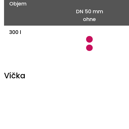
Objem
DN 50 mm
ohne
300 l
Víčka