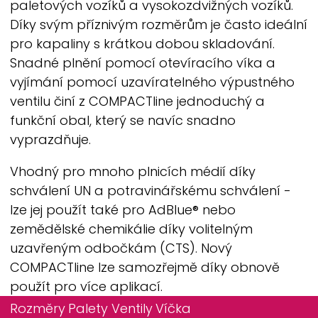
paletových vozíků a vysokozdvižných vozíků.
Díky svým příznivým rozměrům je často ideální
pro kapaliny s krátkou dobou skladování.
Snadné plnění pomocí otevíracího víka a
vyjímání pomocí uzavíratelného výpustného
ventilu činí z
COMPACTline
jednoduchý a
funkční obal, který se navíc snadno
vyprazdňuje.
Vhodný pro mnoho plnicích médií díky
schválení UN a potravinářskému schválení -
lze jej použít také pro AdBlue® nebo
zemědělské chemikálie díky volitelným
uzavřeným odbočkám (CTS). Nový
COMPACTline
lze samozřejmě díky obnově
použít pro více aplikací.
Rozměry
Palety
Ventily
Víčka