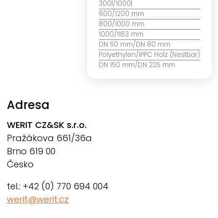
300l/1000l
600/1200 mm
800/1000 mm
1000/1163 mm
DN 50 mm/DN 80 mm
Polyethylen/IPPC Holz (Nestbar)
DN 150 mm/DN 225 mm
Adresa
WERIT
CZ&SK s.r.o.
Pražákova 661/36a
Brno 619 00
Česko
tel.: +42 (0) 770 694 004
werit@werit.cz