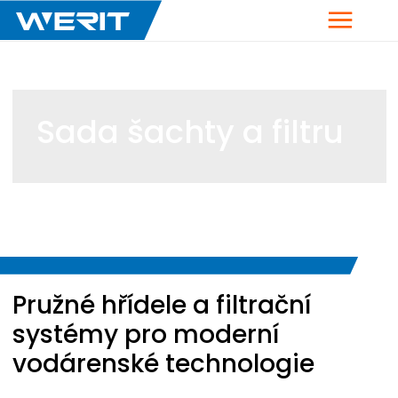
Menu
Sada šachty a filtru
Breadcrumb
Pružné hřídele a filtrační
systémy pro moderní
vodárenské technologie