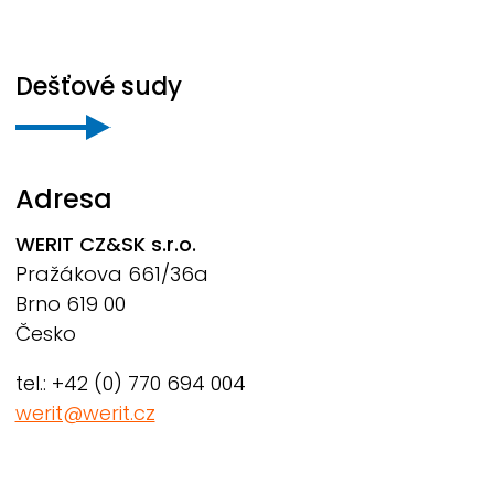
Dešťové sudy
Adresa
WERIT
CZ&SK s.r.o.
Pražákova 661/36a
Brno 619 00
Česko
tel.: +42 (0) 770 694 004
werit@werit.cz