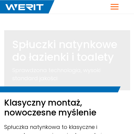
Menu
Spłuczki natynkowe
do łazienki i toalety
Sprawdzona technologia, wysoki
standard jakości
Breadcrumb
Klasyczny montaż,
nowoczesne myślenie
Spłuczka natynkowa to klasyczne i