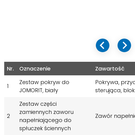
Nr.
Oznaczenie
Zawartość
Zestaw pokryw do
Pokrywa, przyc
1
JOMORIT,
biały
sterująca, blo
Zestaw części
zamiennych zaworu
2
Zawór napełni
napełniającego do
spłuczek ściennych