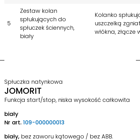
Zestaw kolan
Kolanko spłukuj
spłukujących do
5
uszczelką zgnia
spłuczek ściennych,
włókna, złącze
biały
Spłuczka natynkowa
JOMORIT
Funkcja start/stop, niska wysokość całkowita
biały
Nr art.
109-000000013
biały,
bez zaworu kątowego / bez ABB.