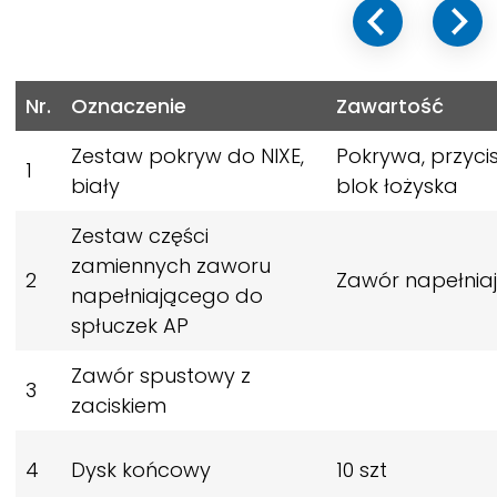
Nr.
Oznaczenie
Zawartość
Zestaw pokryw do
NIXE,
Pokrywa, przycis
1
biały
blok łożyska
Zestaw części
zamiennych zaworu
2
Zawór napełnia
napełniającego do
spłuczek AP
Zawór spustowy z
3
zaciskiem
4
Dysk końcowy
10 szt