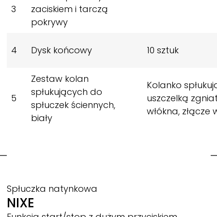
3
zaciskiem i tarczą
pokrywy
4
Dysk końcowy
10 sztuk
Zestaw kolan
Kolanko spłukuj
spłukujących do
5
uszczelką zgnia
spłuczek ściennych,
włókna, złącze
biały
Spłuczka natynkowa
NIXE
Funkcja start/stop z dużym przyciskiem