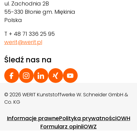
ul. Zachodnia 2B
55-330 Błonie gm. Miękinia
Polska
T + 48 71 336 25 95
werit@werit.pl
Śledź nas na
Social Footer
© 2026 WERIT Kunststoffwerke W. Schneider GmbH &
Co. KG
Footer menu
Informacje prawne
Polityka prywatności
OWH
Formularz opinii
OWZ