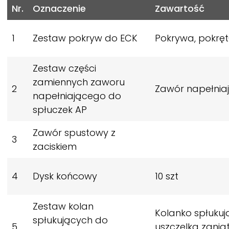
Nr.
Oznaczenie
Zawartość
1
Zestaw pokryw do ECK
Pokrywa, pokrętł
Zestaw części
zamiennych zaworu
2
Zawór napełnia
napełniającego do
spłuczek AP
Zawór spustowy z
3
zaciskiem
4
Dysk końcowy
10 szt
Zestaw kolan
Kolanko spłukuj
spłukujących do
5
uszczelką zgnia