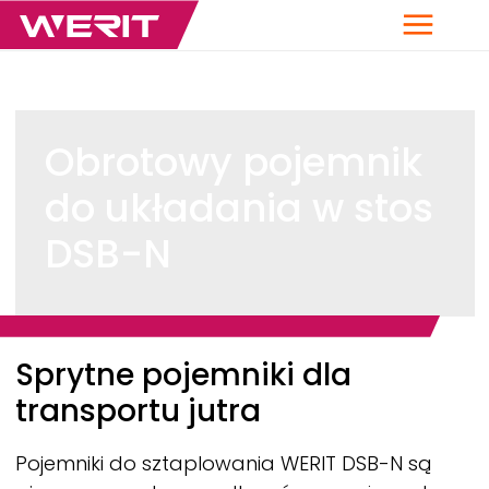
Menu
Obrotowy pojemnik
do układania w stos
DSB-N
Breadcrumb
Sprytne pojemniki dla
transportu jutra
Pojemniki do sztaplowania
WERIT
DSB-N są