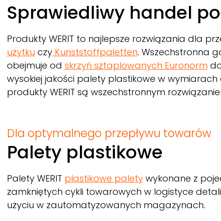
Breadcrumb
Sprawiedliwy handel p
Produkty
WERIT
to najlepsze rozwiązania dla prz
użytku
czy
Kunststoffpaletten
. Wszechstronna ga
obejmuje od
skrzyń sztaplowanych Euronorm
d
wysokiej jakości palety plastikowe w wymiarac
produkty
WERIT
są wszechstronnym rozwiązaniem 
Dla optymalnego przepływu towarów
Palety plastikowe
Palety
WERIT
plastikowe palety
wykonane z pojed
zamkniętych cykli towarowych w logistyce detal
użyciu w zautomatyzowanych magazynach.