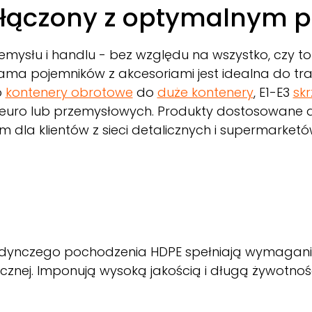
ołączony z optymalnym 
emysłu i handlu - bez względu na wszystko, czy to
ma pojemników z akcesoriami jest idealna do tra
o
kontenery obrotowe
do
duże kontenery
, E1-E3
sk
h euro lub przemysłowych. Produkty dostosowane d
dla klientów z sieci detalicznych i supermarketó
ynczego pochodzenia HDPE spełniają wymagania 
icznej. Imponują wysoką jakością i długą żywotnoś