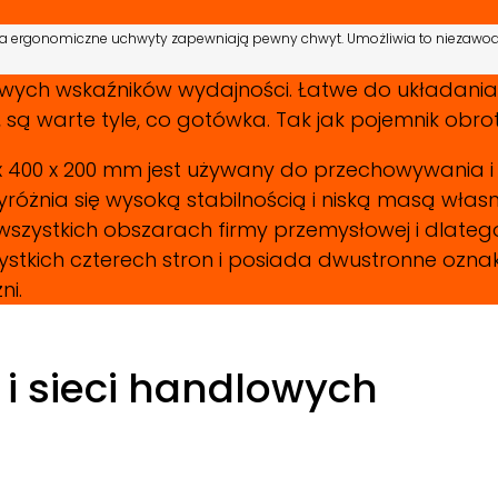
, a ergonomiczne uchwyty zapewniają pewny chwyt. Umożliwia to niezawodn
czowych wskaźników wydajności. Łatwe do układani
są warte tyle, co gotówka. Tak jak pojemnik obrot
 400 x 200 mm jest używany do przechowywania i
Wyróżnia się wysoką stabilnością i niską masą włas
wszystkich obszarach firmy przemysłowej i dlateg
stkich czterech stron i posiada dwustronne ozna
ni.
i sieci handlowych