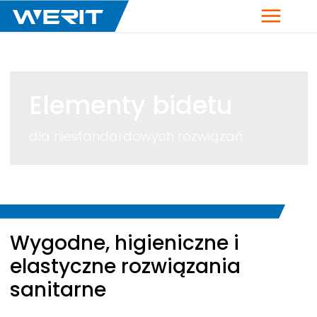
Menu
Elementy bidetu
dla niestandardowych rozwiązań
Breadcrumb
Wygodne, higieniczne i
elastyczne rozwiązania
sanitarne