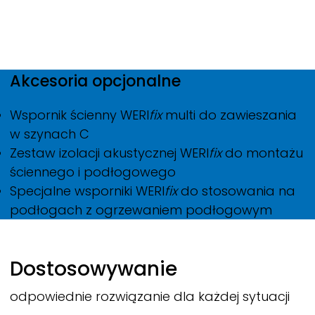
Akcesoria opcjonalne
Wspornik ścienny
WERI
fix
multi do zawieszania
w szynach C
Zestaw izolacji akustycznej
WERI
fix
do montażu
ściennego i podłogowego
Specjalne wsporniki
WERI
fix
do stosowania na
podłogach z ogrzewaniem podłogowym
Dostosowywanie
odpowiednie rozwiązanie dla każdej sytuacji