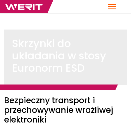
Menu
Skrzynki do
układania w stosy
Euronorm ESD
Breadcrumb
Bezpieczny transport i
przechowywanie wrażliwej
elektroniki