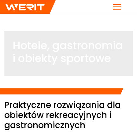
Menu
Hotele, gastronomia
i obiekty sportowe
Breadcrumb
Praktyczne rozwiązania dla
obiektów rekreacyjnych i
gastronomicznych