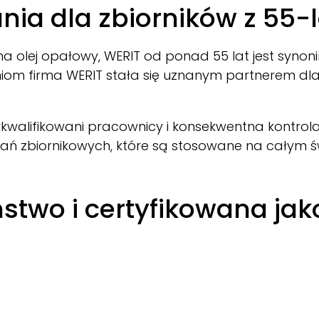
ania dla zbiorników z 55
na olej opałowy,
WERIT
od ponad 55 lat jest synoni
niom firma
WERIT
stała się uznanym partnerem dla
kwalifikowani pracownicy i konsekwentna kontrol
ań zbiornikowych, które są stosowane na całym św
two i certyfikowana jak