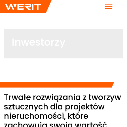
Menu
Inwestorzy
Breadcrumb
Trwałe rozwiązania z tworzyw
sztucznych dla projektów
nieruchomości, które
zachowują swoją wartość