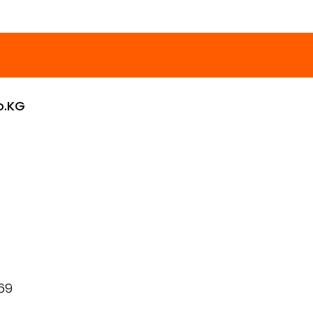
o.KG
69