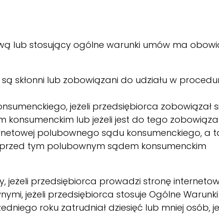
tową lub stosujący ogólne warunki umów ma obo
 są skłonni lub zobowiązani do udziału w proced
sumenckiego, jeżeli przedsiębiorca zobowiązał s
konsumenckim lub jeżeli jest do tego zobowiąza
nternetowej polubownego sądu konsumenckiego, a ta
w przed tym polubownym sądem konsumenckim
cy, jeżeli przedsiębiorca prowadzi stronę interneto
i, jeżeli przedsiębiorca stosuje Ogólne Warunk
zedniego roku zatrudniał dziesięć lub mniej osób,