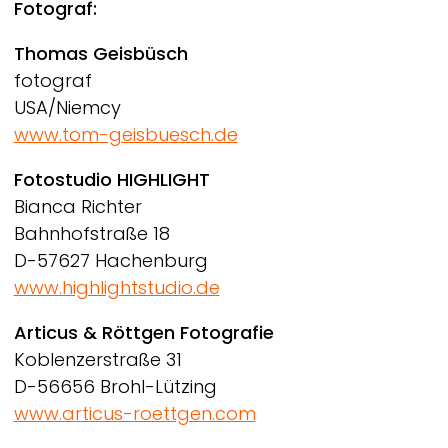
Fotograf:
Thomas Geisbüsch
fotograf
USA/Niemcy
www.tom-geisbuesch.de
Fotostudio HIGHLIGHT
Bianca Richter
Bahnhofstraße 18
D-57627 Hachenburg
www.highlightstudio.de
Articus & Röttgen Fotografie
Koblenzerstraße 31
D-56656 Brohl-Lützing
www.articus-roettgen.com