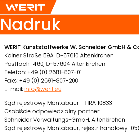
Nadruk
Breadcrumb
WERIT
Kunststoffwerke W. Schneider GmbH & C
Kölner Straße 59A, D-57610 Altenkirchen
Postfach 1460, D-57604 Altenkirchen
Telefon: +49 (0) 2681-807-01
Faks: +49 (0) 2681-807-200
E-mail:
info@werit.eu
Sąd rejestrowy Montabaur - HRA 10833
Osobiście odpowiedzialny partner:
Schneider Verwaltungs-GmbH, Altenkirchen
Sąd rejestrowy Montabaur, rejestr handlowy 105