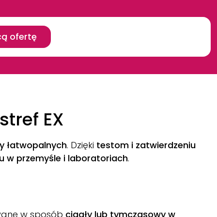
ą ofertę
stref EX
zy łatwopalnych
. Dzięki
testom i zatwierdzeniu
u w przemyśle i laboratoriach
.
ywane w sposób
ciągły lub tymczasowy w