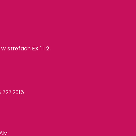
 strefach EX 1 i 2.
 727:2016
BAM