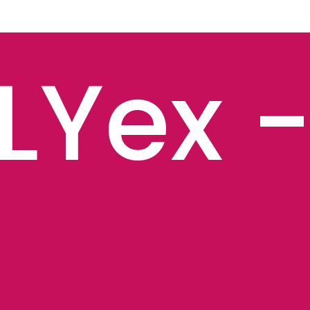
LYex
-