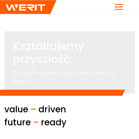
Menu
Kształtujemy
przyszłość:
Wydajne systemy dla nowoczesnych
branż.
value
–
driven
future
–
ready