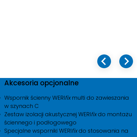
Akcesoria opcjonalne
Wspornik ścienny
WERI
fix
multi do zawieszania
w szynach C
Zestaw izolacji akustycznej
WERI
fix
do montażu
ściennego i podłogowego
Specjalne wsporniki
WERI
fix
do stosowania na