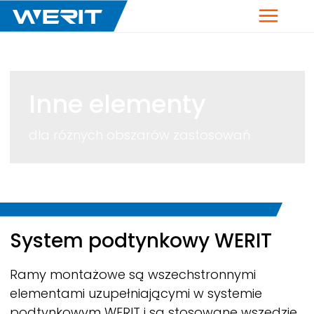
Menu
Inne elementy
dla różnych obszarów zastosowań
Breadcrumb
System podtynkowy
WERIT
Ramy montażowe są wszechstronnymi
elementami uzupełniającymi w systemie
podtynkowym
WERIT
i są stosowane wszędzie