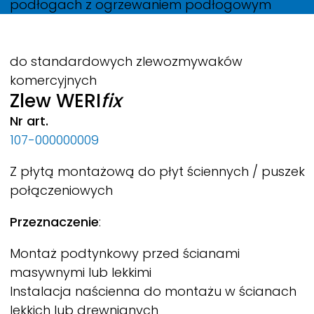
podłogach z ogrzewaniem podłogowym
do standardowych zlewozmywaków
komercyjnych
Zlew
WERI
fix
Nr art.
107-000000009
Z płytą montażową do płyt ściennych / puszek
połączeniowych
Przeznaczenie
:
Montaż podtynkowy przed ścianami
masywnymi lub lekkimi
Instalacja naścienna do montażu w ścianach
lekkich lub drewnianych