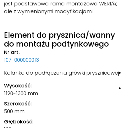
jest podstawowa rama montażowa
WERI
fix
,
ale z wymienionymi modyfikacjami.
Element do prysznica/wanny
do montażu podtynkowego
Nr art.
N
107-000000013
1
Kolanko do podłączenia główki prysznicowej
Z
ś
Wysokość:
r
1120-1300 mm
p
Szerokość:
W
500 mm
8
Głębokość:
S