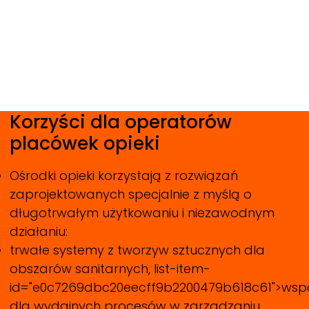
Korzyści dla operatorów
placówek opieki
Ośrodki opieki korzystają z rozwiązań
zaprojektowanych specjalnie z myślą o
długotrwałym użytkowaniu i niezawodnym
działaniu:
trwałe systemy z tworzyw sztucznych dla
obszarów sanitarnych, list-item-
id="e0c7269dbc20eecff9b2200479b618c61">wsp
dla wydajnych procesów w zarządzaniu