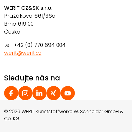
WERIT
CZ&SK s.r.o.
Pražákova 661/36a
Brno 619 00
Česko
tel.: +42 (0) 770 694 004
werit@werit.cz
Sledujte nás na
Social Footer
© 2026 WERIT Kunststoffwerke W. Schneider GmbH &
Co. KG