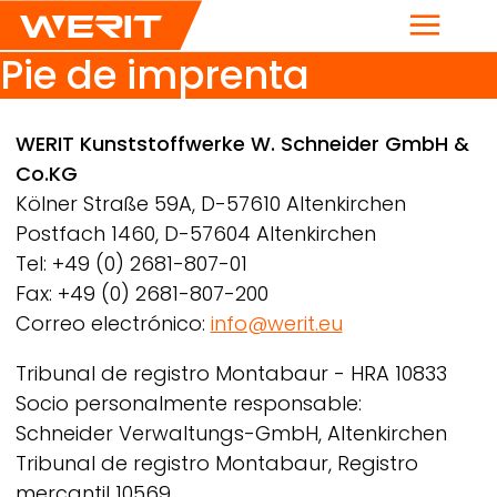
Menú
Pie de imprenta
Breadcrumb
WERIT
Kunststoffwerke W. Schneider GmbH &
Co.KG
Kölner Straße 59A, D-57610 Altenkirchen
Postfach 1460, D-57604 Altenkirchen
Tel: +49 (0) 2681-807-01
Fax: +49 (0) 2681-807-200
Correo electrónico:
info@werit.eu
Tribunal de registro Montabaur - HRA 10833
Socio personalmente responsable:
Schneider Verwaltungs-GmbH, Altenkirchen
Tribunal de registro Montabaur, Registro
mercantil 10569