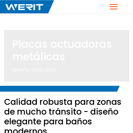
Menú
Placas actuadoras
metálicas
diseño estilizado
Breadcrumb
Calidad robusta para zonas
de mucho tránsito - diseño
elegante para baños
modernos