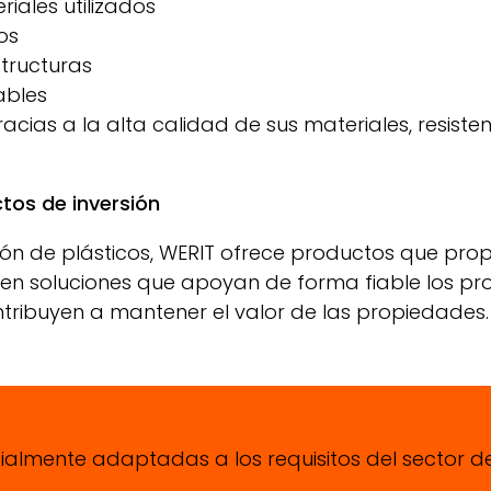
iales utilizados
os
structuras
ables
acias a la alta calidad de sus materiales, resiste
tos de inversión
n de plásticos,
WERIT
ofrece productos que propo
e en soluciones que apoyan de forma fiable los pr
ontribuyen a mantener el valor de las propiedades.
ialmente adaptadas a los requisitos del sector de l