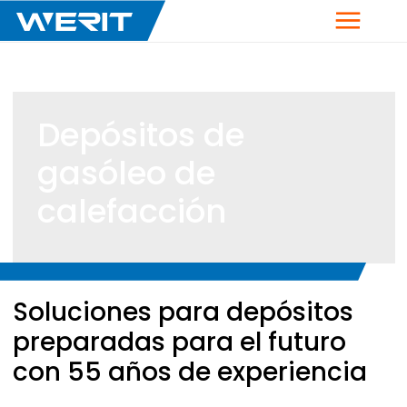
Menú
Depósitos de
gasóleo de
calefacción
Breadcrumb
Soluciones para depósitos
preparadas para el futuro
con 55 años de experiencia