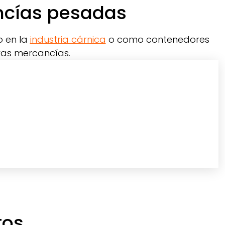
ncías pesadas
o en la
industria cárnica
o como contenedores
ras mercancías.
tos