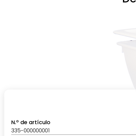
Altura
Volumen
Base
Lados
Color
N.º de artículo
335-000000001