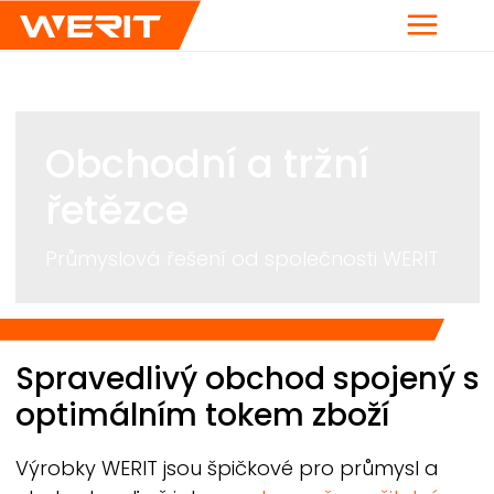
Menu
Obchodní a tržní
řetězce
Průmyslová řešení od společnosti
WERIT
Breadcrumb
Spravedlivý obchod spojený s
optimálním tokem zboží
Výrobky
WERIT
jsou špičkové pro průmysl a