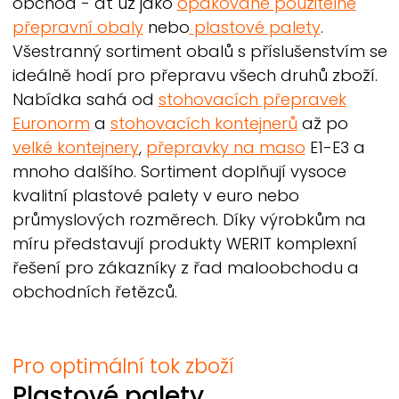
obchod - ať už jako
opakovaně použitelné
přepravní obaly
nebo
plastové palety
.
Všestranný sortiment obalů s příslušenstvím se
ideálně hodí pro přepravu všech druhů zboží.
Nabídka sahá od
stohovacích přepravek
Euronorm
a
stohovacích kontejnerů
až po
velké kontejnery
,
přepravky na maso
E1-E3 a
mnoho dalšího. Sortiment doplňují vysoce
kvalitní plastové palety v euro nebo
průmyslových rozměrech. Díky výrobkům na
míru představují produkty
WERIT
komplexní
řešení pro zákazníky z řad maloobchodu a
obchodních řetězců.
Pro optimální tok zboží
Plastové palety