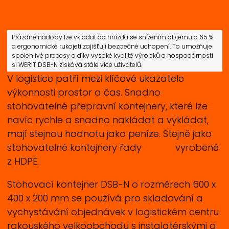
Prázdné nádoby lze vkládat do hnízda se snížením objemu o 65 %
a ergonomické rukojeti zajišťují bezpečné uchopení. To umožňuje
spolehlivé procesy a díky vysoké kvalitě výrobků a hospodárnosti
si
WERIT
DSB-N získává stále více uživatelů.
V logistice patří mezi klíčové ukazatele
výkonnosti prostor a čas. Snadno
stohovatelné přepravní kontejnery, které lze
navíc rychle a snadno nakládat a vykládat,
mají stejnou hodnotu jako peníze. Stejně jako
stohovatelné kontejnery řady
DSB-N
vyrobené
z HDPE.
Stohovací kontejner DSB-N o rozměrech 600 x
400 x 200 mm se používá pro skladování a
vychystávání objednávek v logistickém centru
rakouského velkoobchodu s instalatérskými a