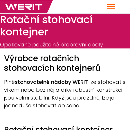
Menu
Rotační stohovací
kontejner
Opakovaně použitelné přepravní obaly
Breadcrumb
Výrobce rotačních
stohovacích kontejnerů
Plné
stohovatelné nádoby
WERIT
lze stohovat s
víkem nebo bez něj a díky robustní konstrukci
jsou velmi stabilní. Když jsou prázdné, lze je
jednoduše stohovat do sebe.
Rotační stohovací kontejner