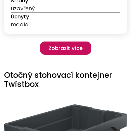
Strany
uzavřený
Úchyty
madlo
Pagination
Zobrazit více
Zobrazit více
Otočný stohovací kontejner
Twistbox