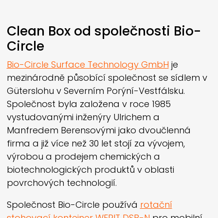
Clean Box od společnosti Bio-
Circle
Bio-Circle Surface Technology GmbH
je
mezinárodně působící společnost se sídlem v
Güterslohu v Severním Porýní-Vestfálsku.
Společnost byla založena v roce 1985
vystudovanými inženýry Ulrichem a
Manfredem Berensovými jako dvoučlenná
firma a již více než 30 let stojí za vývojem,
výrobou a prodejem chemických a
biotechnologických produktů v oblasti
povrchových technologií.
Společnost Bio-Circle používá
rotační
stohovací kontejner
WERIT
DSB-N
pro mobilní