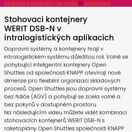
zvukové kontejnery na vodu
a
přepravní
kontejnery
.
Stohovací kontejnery
WERIT
DSB-N v
intralogistických aplikacích
Dopravní systémy a kontejnery hrají v
intralogistickém systému důležitou roli. Volně se
pohybující inteligentní kontejnery Open
Shuttles od společnosti KNAPP otevírají nové
dimenze pro flexibilní organizaci skladových
procesů. Open Shuttles jsou dopravní systémy
bez řidiče (AGV) a pohybují se zcela volně a
bez pokynů v dostupném prostoru.
Na následujícím videu můžete vidět kombinaci
stohovacích kontejnerů
WERIT
DSB-N s
raketoplány Open Shuttles společnosti KNAPP