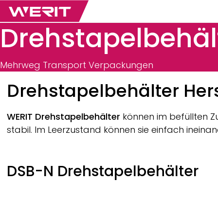
Drehstapelbehäl
Mehrweg Transport Verpackungen
Breadcrumb
Drehstapelbehälter Hers
WERIT
Drehstapelbehälter
können im befüllten Z
stabil. Im Leerzustand können sie einfach ineina
DSB-N Drehstapelbehälter