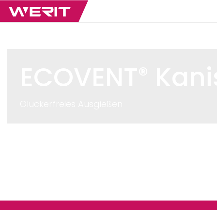
ECOVENT
Kani
®
Gluckerfreies Ausgießen