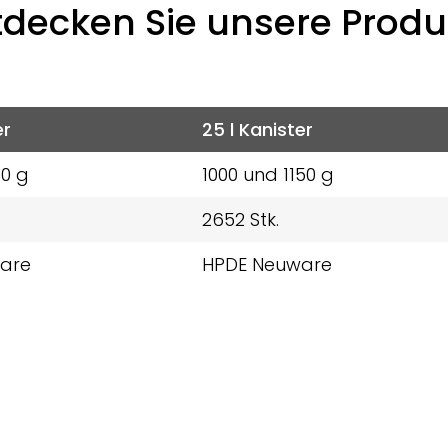
tdecken Sie unsere Produ
er
25 l Kanister
50 g
1000 und 1150 g
2652 Stk.
are
HPDE Neuware