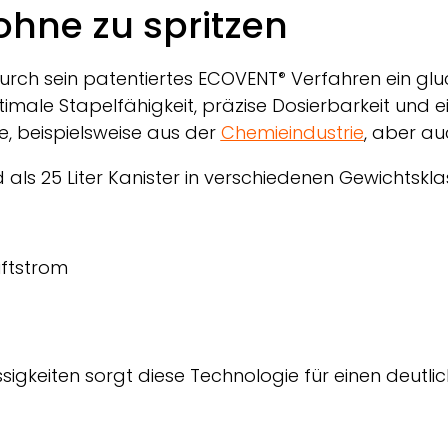
ohne zu spritzen
urch sein patentiertes
ECOVENT
Verfahren ein gluc
®
imale Stapelfähigkeit, präzise Dosierbarkeit und ei
fe, beispielsweise aus der
Chemieindustrie
, aber a
und als 25 Liter Kanister in verschiedenen Gewichtskl
uftstrom
sigkeiten sorgt diese Technologie für einen deutli