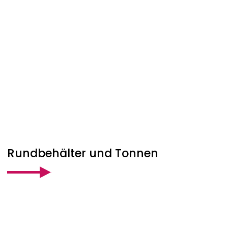
Rundbehälter und Tonnen
Adresse
WERIT
Kunststoffwerke W. Schneider GmbH &