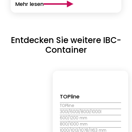
Mehr lesen
Entdecken Sie weitere IBC-
Container
TOPline
TOPline
300l/600l/800l/1000l
600/1200 mm
800/1000 mm
1000/1013/1078/1163 mm