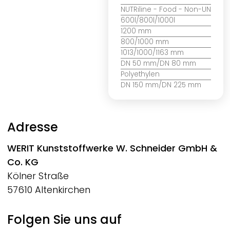
NUTRiline
- Food - Non-UN
600l/800l/1000l
1200 mm
800/1000 mm
1013/1000/1163 mm
DN 50 mm/DN 80 mm
Polyethylen
DN 150 mm/DN 225 mm
Adresse
WERIT
Kunststoffwerke W. Schneider GmbH &
Co. KG
Kölner Straße
57610 Altenkirchen
Folgen Sie uns auf