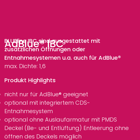
AdBlue® IBC
BLUEline
IBC sind ausgestattet mit
zusätzlichen Öffnungen oder
Entnahmesystemen u.a. auch für AdBlue®
max. Dichte: 1,6
Produkt Highlights
nicht nur für AdBlue® geeignet
optional mit integriertem CDS-
Entnahmesystem
optional ohne Auslaufarmatur mit PMDS
Deckel (Be- und Entlüftung) Entleerung ohne
öffnen des Deckels möglich