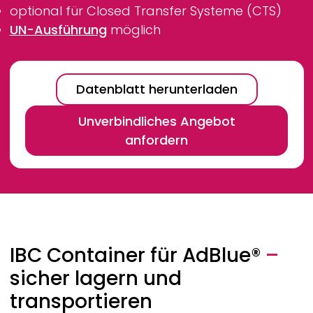
optional für Closed Transfer Systeme (CTS)
UN-Ausführung
möglich
Datenblatt herunterladen
Unverbindliches Angebot
anfordern
Breadcrumb
IBC Container für AdBlue®
–
sicher lagern und
transportieren